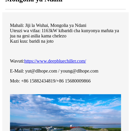
Mahali: Jiji la Wuhai, Mongolia ya Ndani
Uteuzi wa vifaa: 1163kW kibaridi cha kunyonya mafuta ya
jua na gesi asilia kama chelezo
Kazi kuu: baridi na joto
Wavuti:
https://www.deepbluechiller.com/
E-Mail: yut@dlhope.com / young@dlhope.com
Mob: +86 15882434819/+86 15680009866