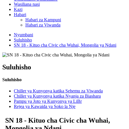
Wasiliana nasi
Kazi
Habari
Habari za Kampuni
Habari za Viwanda
Nyumbani
Suluhisho
SN 18 - Kituo cha Civic cha Wuhai, Mongolia ya Ndani
Suluhisho
Suluhisho
Chiller ya Kunyonya katika Sehemu za Viwanda
Chiller ya Kunyonya katika Nyanja za Biashara
Pampu ya Joto ya Kunyonya ya LiBr
Rejea ya Kawaida ya Soko la Nje
SN 18 - Kituo cha Civic cha Wuhai,
Mongolia ya Ndani