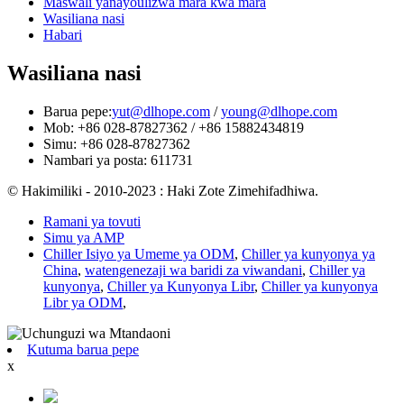
Maswali yanayoulizwa mara kwa mara
Wasiliana nasi
Habari
Wasiliana nasi
Barua pepe:
yut@dlhope.com
/
young@dlhope.com
Mob: +86 028-87827362 / +86 15882434819
Simu: +86 028-87827362
Nambari ya posta: 611731
© Hakimiliki - 2010-2023 : Haki Zote Zimehifadhiwa.
Ramani ya tovuti
Simu ya AMP
Chiller Isiyo ya Umeme ya ODM
,
Chiller ya kunyonya ya
China
,
watengenezaji wa baridi za viwandani
,
Chiller ya
kunyonya
,
Chiller ya Kunyonya Libr
,
Chiller ya kunyonya
Libr ya ODM
,
Kutuma barua pepe
x