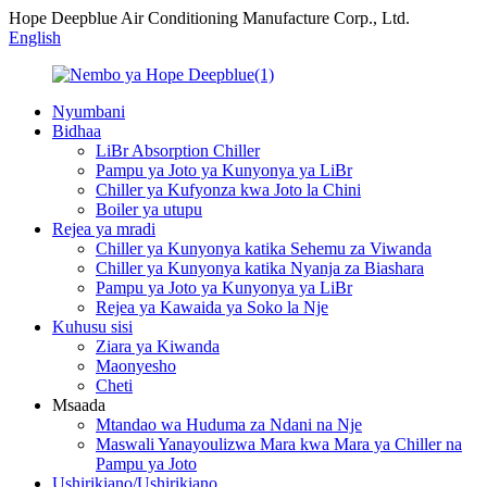
Hope Deepblue Air Conditioning Manufacture Corp., Ltd.
English
Nyumbani
Bidhaa
LiBr Absorption Chiller
Pampu ya Joto ya Kunyonya ya LiBr
Chiller ya Kufyonza kwa Joto la Chini
Boiler ya utupu
Rejea ya mradi
Chiller ya Kunyonya katika Sehemu za Viwanda
Chiller ya Kunyonya katika Nyanja za Biashara
Pampu ya Joto ya Kunyonya ya LiBr
Rejea ya Kawaida ya Soko la Nje
Kuhusu sisi
Ziara ya Kiwanda
Maonyesho
Cheti
Msaada
Mtandao wa Huduma za Ndani na Nje
Maswali Yanayoulizwa Mara kwa Mara ya Chiller na
Pampu ya Joto
Ushirikiano/Ushirikiano