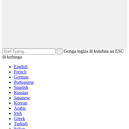
Gonga ingiza ili kutafuta au ESC
ili kufunga
English
French
German
Portuguese
Spanish
Russian
Japanese
Korean
Arabic
Irish
Greek
Turkish
Italian