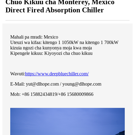
Chuo Kikuu cha Monterey, Mexico
Direct Fired Absorption Chiller
Mahali pa mradi: Mexico
Uteuzi wa kifaa: kitengo 1 1050kW na kitengo 1 700kW
kizuia ngozi cha kunyonya moja kwa moja
Kipengele kikuu: Kiyoyozi cha chuo kikuu
Wavuti:
https://www.deepbluechiller.com/
E-Mail: yut@dlhope.com / young@dlhope.com
Mob: +86 15882434819/+86 15680009866