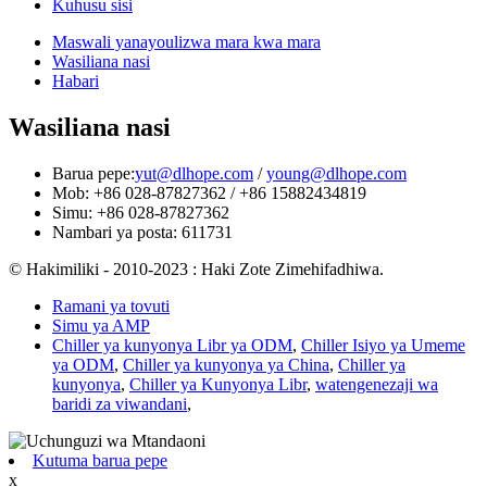
Kuhusu sisi
Maswali yanayoulizwa mara kwa mara
Wasiliana nasi
Habari
Wasiliana nasi
Barua pepe:
yut@dlhope.com
/
young@dlhope.com
Mob: +86 028-87827362 / +86 15882434819
Simu: +86 028-87827362
Nambari ya posta: 611731
© Hakimiliki - 2010-2023 : Haki Zote Zimehifadhiwa.
Ramani ya tovuti
Simu ya AMP
Chiller ya kunyonya Libr ya ODM
,
Chiller Isiyo ya Umeme
ya ODM
,
Chiller ya kunyonya ya China
,
Chiller ya
kunyonya
,
Chiller ya Kunyonya Libr
,
watengenezaji wa
baridi za viwandani
,
Kutuma barua pepe
x