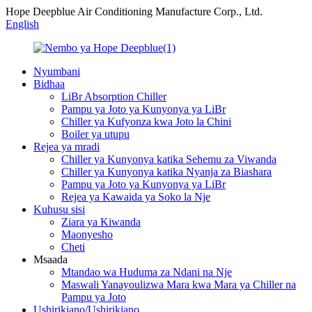
Hope Deepblue Air Conditioning Manufacture Corp., Ltd.
English
Nyumbani
Bidhaa
LiBr Absorption Chiller
Pampu ya Joto ya Kunyonya ya LiBr
Chiller ya Kufyonza kwa Joto la Chini
Boiler ya utupu
Rejea ya mradi
Chiller ya Kunyonya katika Sehemu za Viwanda
Chiller ya Kunyonya katika Nyanja za Biashara
Pampu ya Joto ya Kunyonya ya LiBr
Rejea ya Kawaida ya Soko la Nje
Kuhusu sisi
Ziara ya Kiwanda
Maonyesho
Cheti
Msaada
Mtandao wa Huduma za Ndani na Nje
Maswali Yanayoulizwa Mara kwa Mara ya Chiller na
Pampu ya Joto
Ushirikiano/Ushirikiano