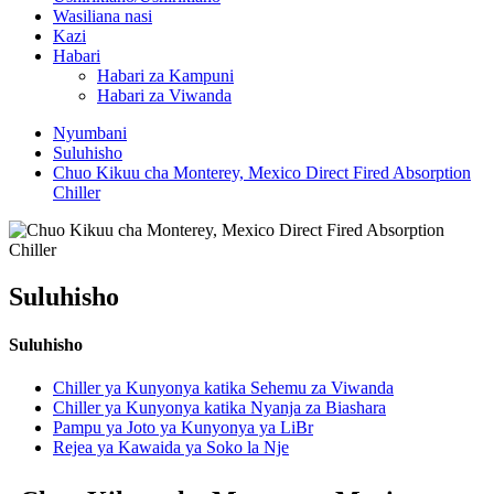
Wasiliana nasi
Kazi
Habari
Habari za Kampuni
Habari za Viwanda
Nyumbani
Suluhisho
Chuo Kikuu cha Monterey, Mexico Direct Fired Absorption
Chiller
Suluhisho
Suluhisho
Chiller ya Kunyonya katika Sehemu za Viwanda
Chiller ya Kunyonya katika Nyanja za Biashara
Pampu ya Joto ya Kunyonya ya LiBr
Rejea ya Kawaida ya Soko la Nje